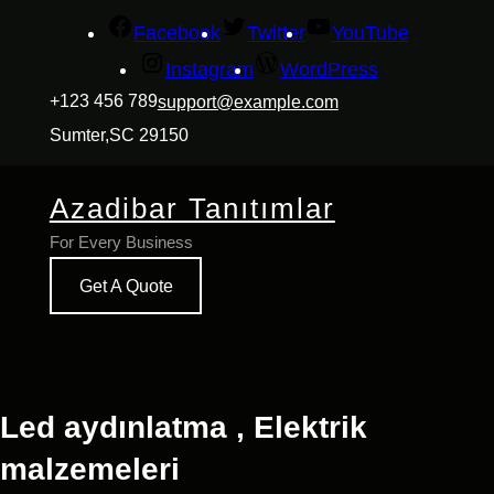
İçeriğe
Facebook
Twitter
YouTube
geç
Instagram
WordPress
+123 456 789
support@example.com
Sumter,SC 29150
Azadibar Tanıtımlar
For Every Business
Get A Quote
Led aydınlatma , Elektrik
malzemeleri