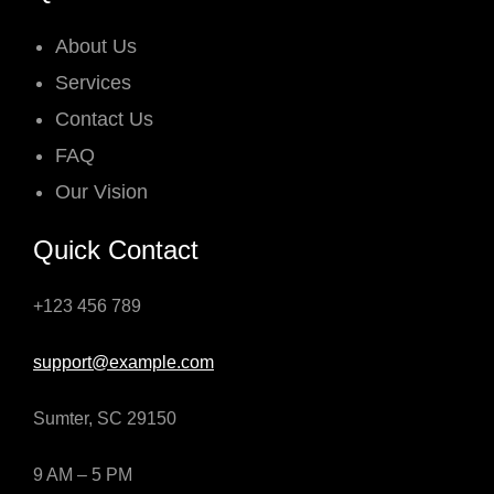
About Us
Services
Contact Us
FAQ
Our Vision
Quick Contact
+123 456 789
support@example.com
Sumter, SC 29150
9 AM – 5 PM