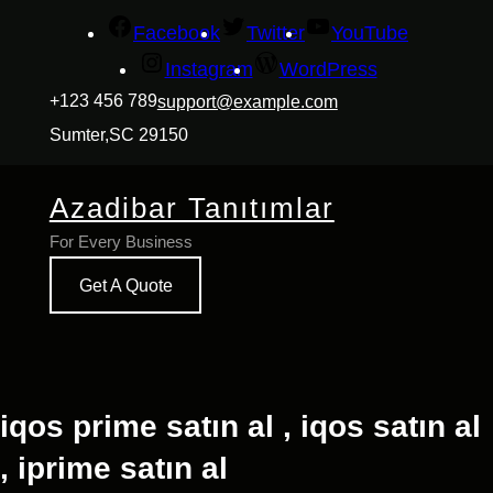
İçeriğe
Facebook
Twitter
YouTube
geç
Instagram
WordPress
+123 456 789
support@example.com
Sumter,SC 29150
Azadibar Tanıtımlar
For Every Business
Get A Quote
iqos prime satın al , iqos satın al
, iprime satın al