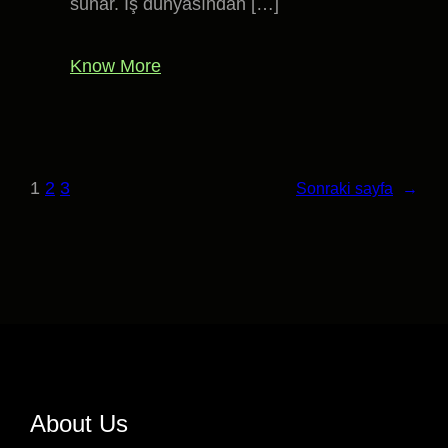
sunar. İş dünyasından […]
Know More
1
2
3
Sonraki sayfa
→
About Us