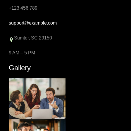
+123 456 789
support@example.com
Sumter, SC 29150
9 AM – 5 PM
Gallery