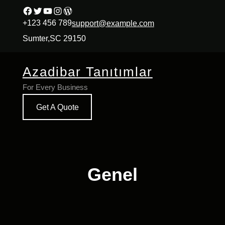
İçeriğe
Facebook
Twitter
YouTube
Instagram
WordPress
geç
+123 456 789
support@example.com
Sumter,SC 29150
Azadibar Tanıtımlar
For Every Business
Get A Quote
Genel