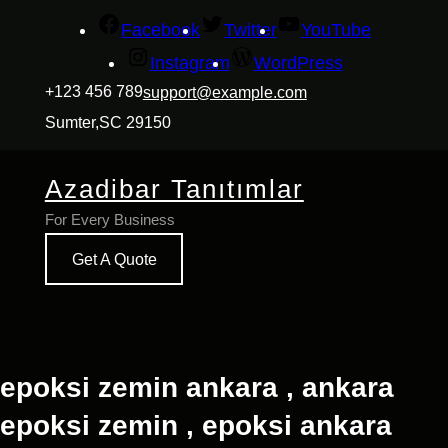
İçeriğe
Facebook
Twitter
YouTube
geç
Instagram
WordPress
+123 456 789
support@example.com
Sumter,SC 29150
Azadibar Tanıtımlar
For Every Business
Get A Quote
epoksi zemin ankara , ankara
epoksi zemin , epoksi ankara