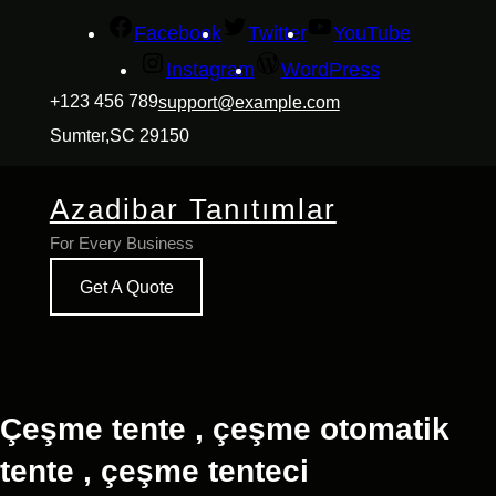
İçeriğe
Facebook
Twitter
YouTube
geç
Instagram
WordPress
+123 456 789
support@example.com
Sumter,SC 29150
Azadibar Tanıtımlar
For Every Business
Get A Quote
Çeşme tente , çeşme otomatik
tente , çeşme tenteci