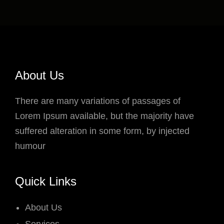
b
t
e
a
o
e
d
g
o
r
I
r
k
n
a
m
About Us
There are many variations of passages of
Lorem Ipsum available, but the majority have
suffered alteration in some form, by injected
humour
Quick Links
About Us