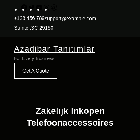
İçeriğe
Facebook
Twitter
YouTube
Instagram
WordPress
geç
+123 456 789
support@example.com
Sumter,SC 29150
Azadibar Tanıtımlar
For Every Business
Get A Quote
Zakelijk Inkopen
Telefoonaccessoires