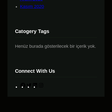
Kasım 2020
Catogery Tags
Henüz burada gösterilecek bir içerik yok.
Connect With Us
F
T
L
I
a
w
i
n
c
i
n
s
e
t
k
t