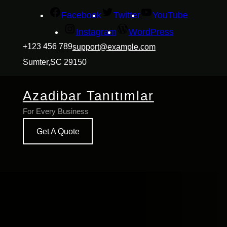
İçeriğe
Facebook
Twitter
YouTube
geç
Instagram
WordPress
+123 456 789
support@example.com
Sumter,SC 29150
Azadibar Tanıtımlar
For Every Business
Get A Quote