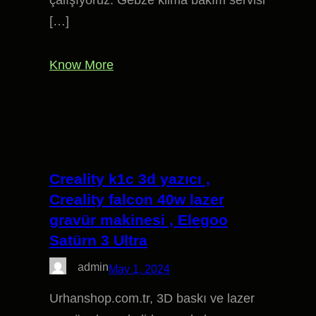
çalışıyoruz. Gebze klima bakım servisi
[…]
Know More
Creality k1c 3d yazıcı ,
Creality falcon 40w lazer
gravür makinesi , Elegoo
Satürn 3 Ultra
admin
May 1, 2024
Urhanshop.com.tr, 3D baskı ve lazer