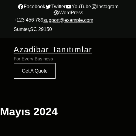
İçeriğe
Facebook
Twitter
YouTube
Instagram
WordPress
geç
+123 456 789
support@example.com
Sumter,SC 29150
Azadibar Tanıtımlar
For Every Business
Get A Quote
Mayıs 2024