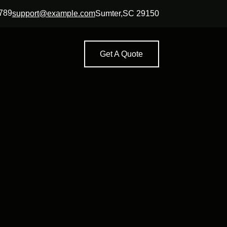
789
support@example.com
Sumter,SC 29150
Get A Quote