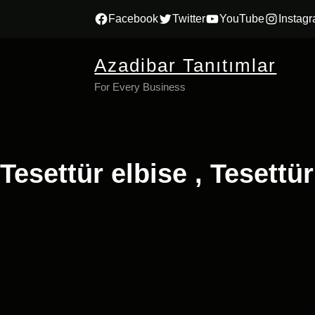
İçeriğe
Facebook
Twitter
YouTube
Instag
geç
Azadibar Tanıtımlar
For Every Business
Tesettür elbise , Tesettür