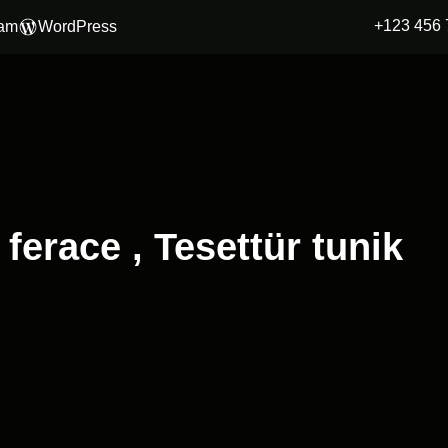
+123 456 
ram
WordPress
 ferace , Tesettür tunik