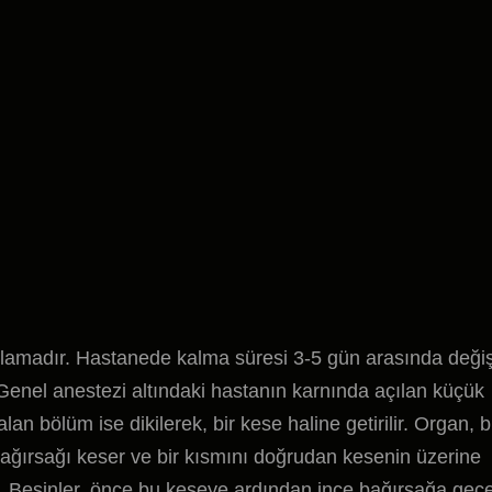
ulamadır. Hastanede kalma süresi 3-5 gün arasında değiş
. Genel anestezi altındaki hastanın karnında açılan küçük
lan bölüm ise dikilerek, bir kese haline getirilir. Organ, b
ağırsağı keser ve bir kısmını doğrudan kesenin üzerine
iz. Besinler, önce bu keseye ardından ince bağırsağa geçe