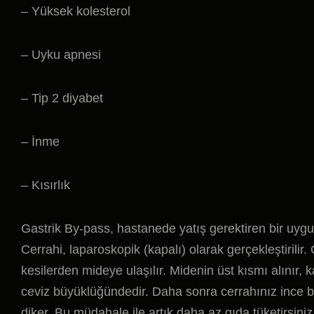
– Yüksek kolesterol
– Uyku apnesi
– Tip 2 diyabet
– İnme
– Kısırlık
Gastrik By-pass, hastanede yatış gerektiren bir uyg
Cerrahi, laparoskopik (kapalı) olarak gerçekleştirilir
kesilerden mideye ulaşılır. Midenin üst kısmı alınır, ka
ceviz büyüklüğündedir. Daha sonra cerrahınız ince b
diker. Bu müdahale ile artık daha az gıda tüketirsin