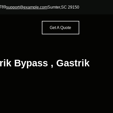
789
support@example.com
Sumter,SC 29150
Get A Quote
rik Bypass , Gastrik