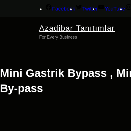
İçeriğe
Facebook
Twitter
YouTube
geç
Azadibar Tanıtımlar
For Every Business
Mini Gastrik Bypass , Mi
By-pass