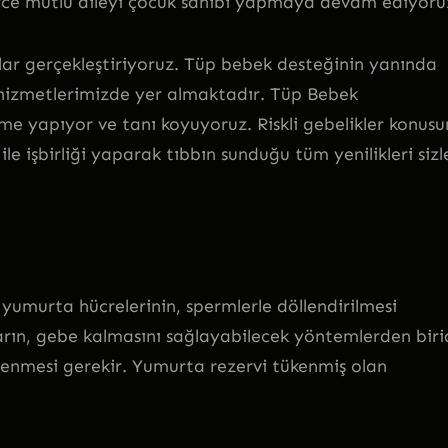
rce mutlu aileyi çocuk sahibi yapmaya devam ediyoru
lar gerçekleştiriyoruz. Tüp bebek desteğinin yanında
k hizmetlerimizde yer almaktadır. Tüp Bebek
e yapıyor ve tanı koyuyoruz. Riskli gebelikler konus
e işbirliği yaparak tıbbın sunduğu tüm yenilikleri sizl
yumurta hücrelerinin, spermlerle döllendirilmesi
n, gebe kalmasını sağlayabilecek yöntemlerden birid
lenmesi gerekir. Yumurta rezervi tükenmiş olan