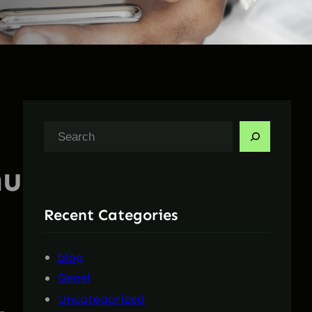
A
r
nu
a
Recent Categories
blog
Genel
Uncategorized