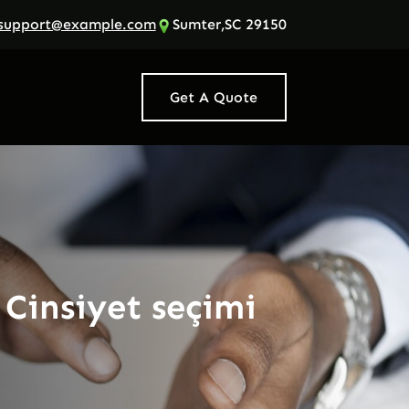
support@example.com
Sumter,SC 29150
Get A Quote
Cinsiyet seçimi