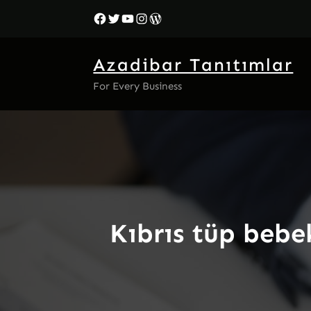
İçeriğe
Facebook
Twitter
YouTube
Instagram
WordPress
geç
Azadibar Tanıtımlar
For Every Business
Kıbrıs tüp bebe