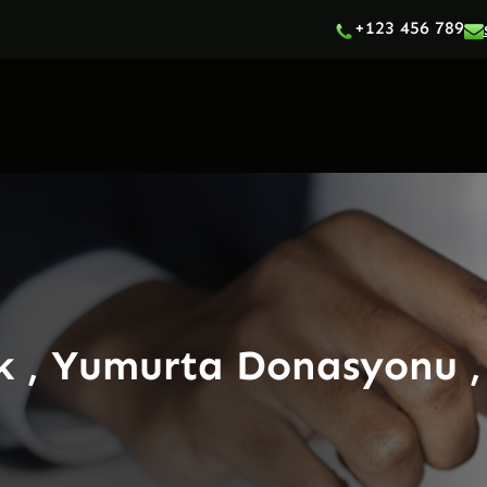
+123 456 789
k , Yumurta Donasyonu , 