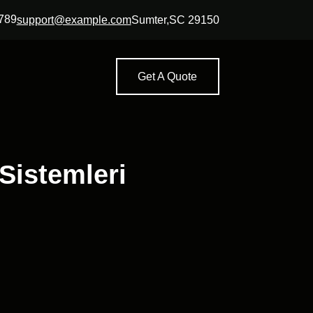
789
support@example.com
Sumter,SC 29150
Get A Quote
Sistemleri