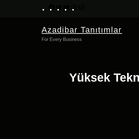
İçeriğe
Facebook
Twitter
YouTube
Instagram
WordPress
geç
Azadibar Tanıtımlar
For Every Business
Yüksek Tekn