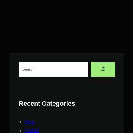
A
r
a
Recent Categories
blog
Genel