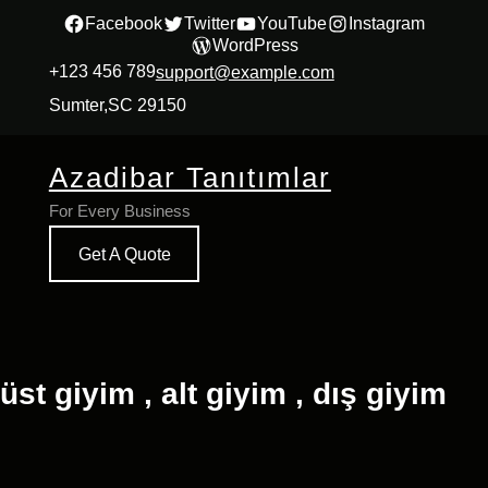
İçeriğe
Facebook
Twitter
YouTube
Instagram
WordPress
geç
+123 456 789
support@example.com
Sumter,SC 29150
Azadibar Tanıtımlar
For Every Business
Get A Quote
üst giyim , alt giyim , dış giyim