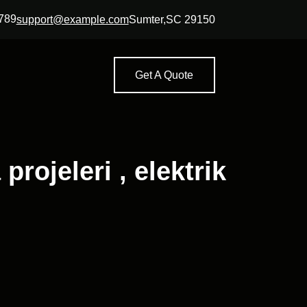
789
support@example.com
Sumter,SC 29150
Get A Quote
rojeleri , elektrik