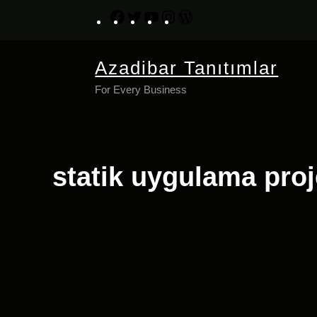
İçeriğe
Facebook
Twitter
YouTube
Instagram
WordPress
geç
Azadibar Tanıtımlar
For Every Business
statik uygulama proje