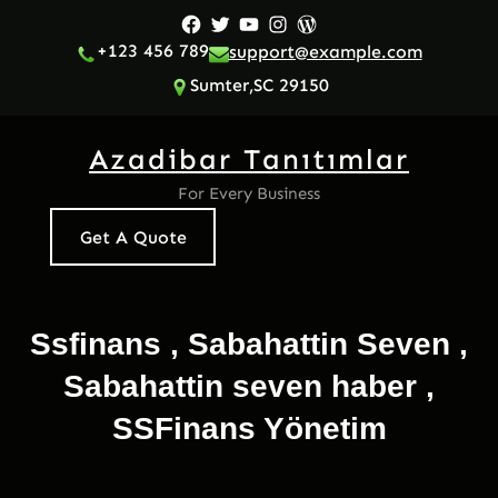
İçeriğe
Facebook
Twitter
YouTube
Instagram
WordPress
geç
+123 456 789
support@example.com
Sumter,SC 29150
Azadibar Tanıtımlar
For Every Business
Get A Quote
Ssfinans , Sabahattin Seven ,
Sabahattin seven haber ,
SSFinans Yönetim