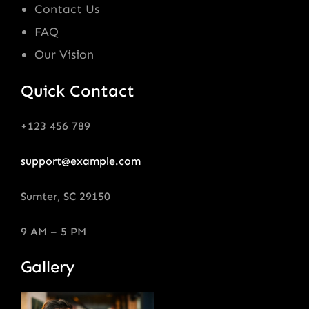
Contact Us
FAQ
Our Vision
Quick Contact
+123 456 789
support@example.com
Sumter, SC 29150
9 AM – 5 PM
Gallery