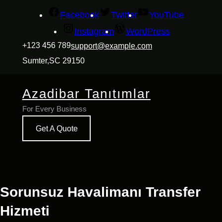
İçeriğe
Facebook
Twitter
YouTube
geç
Instagram
WordPress
+123 456 789
support@example.com
Sumter,SC 29150
Azadibar Tanıtımlar
For Every Business
Get A Quote
Sorunsuz Havalimanı Transfer
Hizmeti