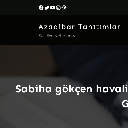
İçeriğe
Facebook
Twitter
YouTube
Instagram
WordPress
geç
Azadibar Tanıtımlar
For Every Business
Sabiha gökçen havalim
G