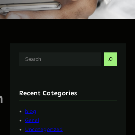
A
r
a
Recent Categories
n
blog
Genel
Uncategorized