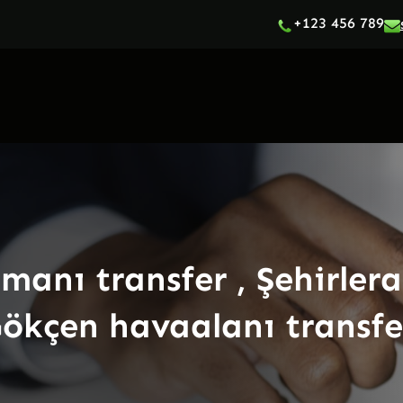
+123 456 789
anı transfer , Şehirlera
ökçen havaalanı transfe