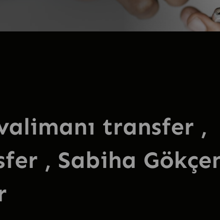
alimanı transfer ,
sfer , Sabiha Gökçe
r