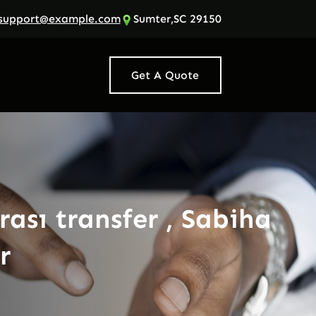
support@example.com
Sumter,SC 29150
Get A Quote
rası transfer , Sabiha
r