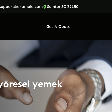
support@example.com
Sumter,SC 29150
Get A Quote
 yöresel yemek