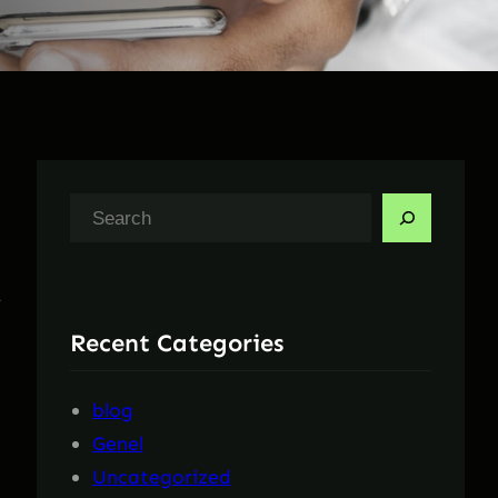
A
r
,
a
Recent Categories
blog
Genel
Uncategorized