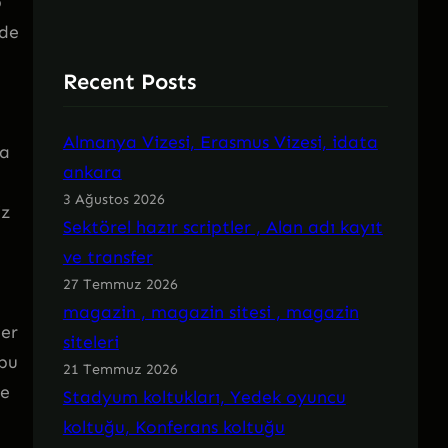
p
lde
Recent Posts
Almanya Vizesi, Erasmus Vizesi, idata
la
ankara
3 Ağustos 2026
iz
Sektörel hazır scriptler , Alan adı kayıt
ve transfer
27 Temmuz 2026
magazin , magazin sitesi , magazin
ler
siteleri
 bu
21 Temmuz 2026
ze
Stadyum koltukları, Yedek oyuncu
koltuğu, Konferans koltuğu