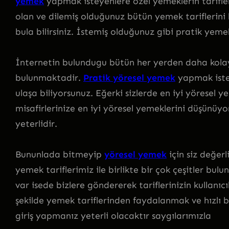
yemek
yapmak isteyenlere özel yemeklerin tarifler
olan ve dilemiş olduğunuz bütün yemek tariflerini k
bula bilirsiniz. İstemiş olduğunuz gibi pratik yemek
İnternetin bulundugu bütün her yerden daha kolay 
bulunmaktadir.
Pratik yöresel yemek
yapmak istey
ulaşa biliyorsunuz. Eğerki sizlerde en iyi yöresel y
misafirlerinize en iyi yöresel yemeklerini düşünü
yeterlidir.
Bununlada bitmeyip
yöresel yemek
için siz değerl
yemek tariflerimiz ile birlikte bir çok çeşitler bul
var isede bizlere göndererek tariflerinizin kullanıc
şekilde yemek tariflerinden faydalanmak ve hızlı 
giriş yapmanız yeterli olacaktır saygılarımızla