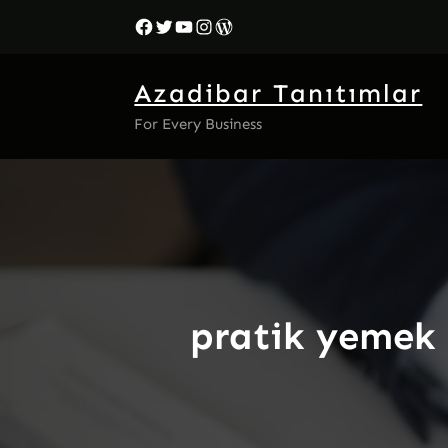
İçeriğe
Facebook
Twitter
YouTube
Instagram
WordPress
geç
Azadibar Tanıtımlar
For Every Business
pratik yemek 