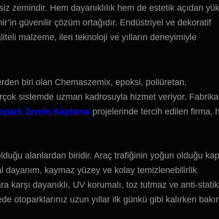
siz zemindir. Hem dayanıklılık hem de estetik açıdan yü
in güvenilir çözüm ortağıdır. Endüstriyel ve dekoratif
teli malzeme, ileri teknoloji ve yılların deneyimiyle
erden biri olan Chemaszemix, epoksi, poliüretan,
birçok sistemde uzman kadrosuyla hizmet veriyor. Fabrika
opark Zemin Kaplama
projelerinde tercih edilen firma, 
ğu alanlardan biridir. Araç trafiğinin yoğun olduğu kap
l dayanım, kaymaz yüzey ve kolay temizlenebilirlik
ara karşı dayanıklı, UV korumalı, toz tutmaz ve anti-statik
de otoparklarınız uzun yıllar ilk günkü gibi kalırken bak