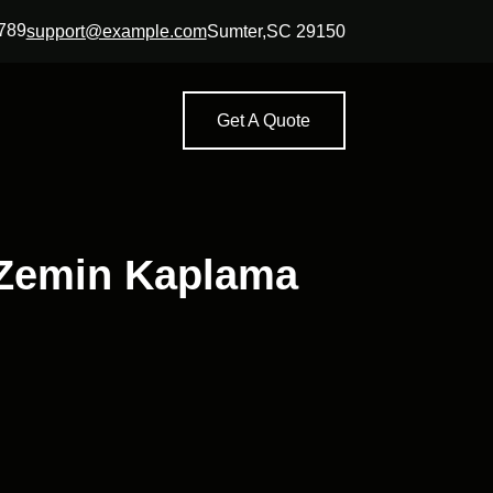
789
support@example.com
Sumter,SC 29150
Get A Quote
 Zemin Kaplama