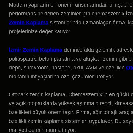
Modern yapıların en önemli unsurlarından biri şüphe
performans beklenen zeminler için chemaszemix İzmir’
Zemin Kaplama
sistemlerinde uzmanlaşan firma, kali
projelerinize değer katıyor.
İzmir Zemin Kaplama
denince akla gelen ilk adresl
poliaspartik, beton parlatma ve akışkan zemin gibi 
depo, showroom, hastane, okul, AVM ve özellikle
Ot
mekanın ihtiyaçlarına özel çözümler üretiyor.
Otopark zemin kaplama, Chemaszemix’in en güçlü oldu
ve açık otoparklarda yüksek aşınma direnci, kimyasa
özellikleri büyük önem taşır. Firma, ağır tonajlı araçl
özellikli zemin kaplama sistemleri uyguluyor. Bu saye
maliyeti de minimuma iniyor.