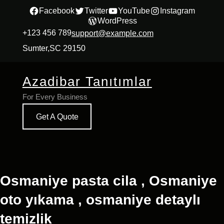
İçeriğe
Facebook
Twitter
YouTube
Instagram
WordPress
geç
+123 456 789
support@example.com
Sumter,SC 29150
Azadibar Tanıtımlar
For Every Business
Get A Quote
Osmaniye pasta cila , Osmaniye
oto yıkama , osmaniye detaylı
temizlik