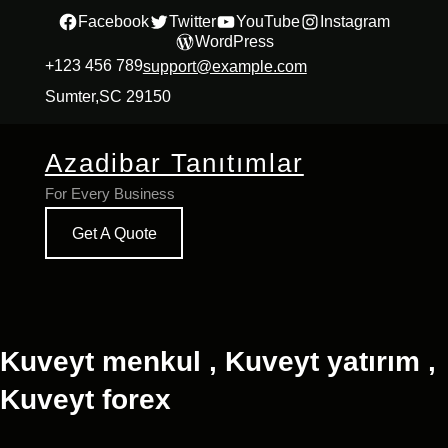
İçeriğe
Facebook
Twitter
YouTube
Instagram
WordPress
geç
+123 456 789
support@example.com
Sumter,SC 29150
Azadibar Tanıtımlar
For Every Business
Get A Quote
Kuveyt menkul , Kuveyt yatırım ,
Kuveyt forex