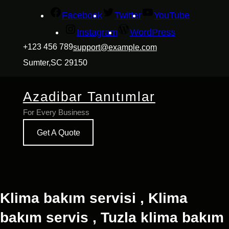
İçeriğe
Facebook
Twitter
YouTube
geç
Instagram
WordPress
+123 456 789
support@example.com
Sumter,SC 29150
Azadibar Tanıtımlar
For Every Business
Get A Quote
Klima bakım servisi , Klima
bakım servis , Tuzla klima bakım