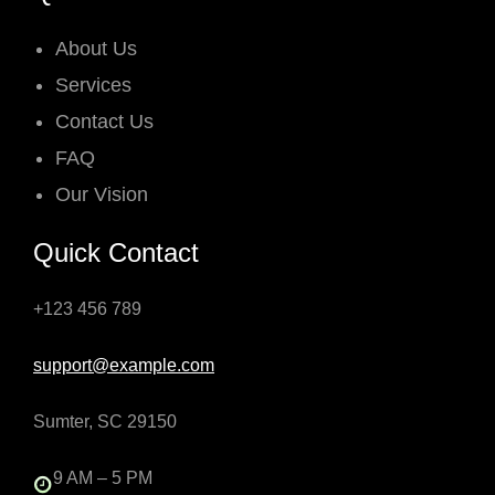
About Us
Services
Contact Us
FAQ
Our Vision
Quick Contact
+123 456 789
support@example.com
Sumter, SC 29150
9 AM – 5 PM