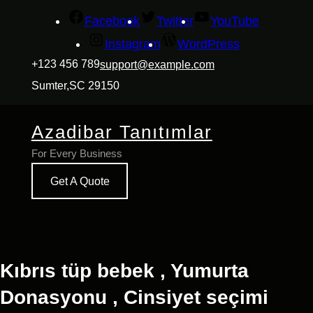
İçeriğe
Facebook
Twitter
YouTube
geç
Instagram
WordPress
+123 456 789
support@example.com
Sumter,SC 29150
Azadibar Tanıtımlar
For Every Business
Get A Quote
Kıbrıs tüp bebek , Yumurta
Donasyonu , Cinsiyet seçimi