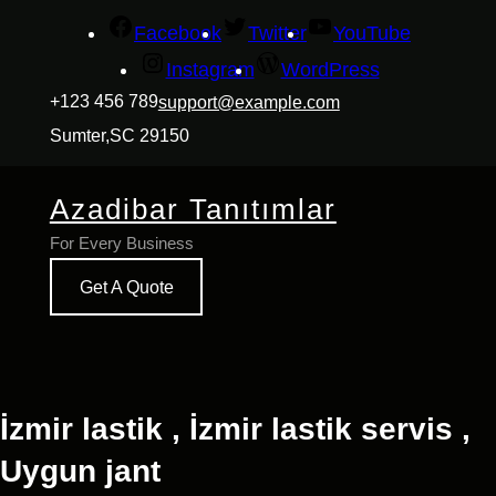
İçeriğe
Facebook
Twitter
YouTube
geç
Instagram
WordPress
+123 456 789
support@example.com
Sumter,SC 29150
Azadibar Tanıtımlar
For Every Business
Get A Quote
İzmir lastik , İzmir lastik servis ,
Uygun jant