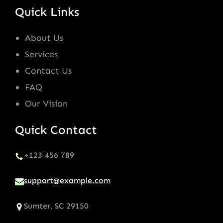
Quick Links
About Us
Services
Contact Us
FAQ
Our Vision
Quick Contact
+123 456 789
support@example.com
Sumter, SC 29150