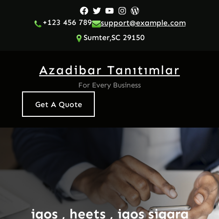
İçeriğe
Facebook
Twitter
YouTube
Instagram
WordPress
geç
+123 456 789
support@example.com
Sumter,SC 29150
Azadibar Tanıtımlar
For Every Business
Get A Quote
iqos , heets , iqos sigara