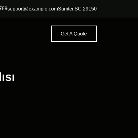
789
support@example.com
Sumter,SC 29150
Get A Quote
ısı