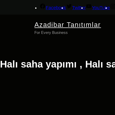
İçeriğe
Facebook
Twitter
YouTube
geç
Azadibar Tanıtımlar
For Every Business
Halı saha yapımı , Halı s