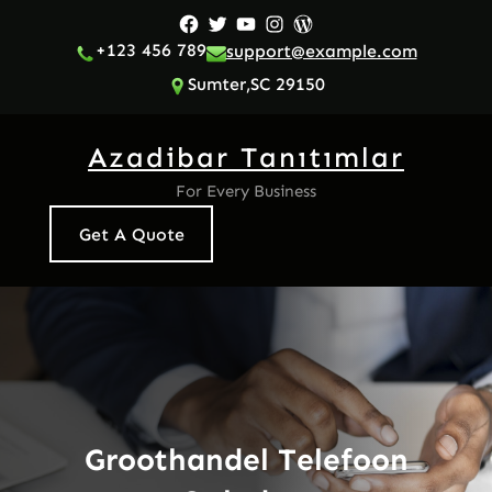
İçeriğe
Facebook
Twitter
YouTube
Instagram
WordPress
geç
+123 456 789
support@example.com
Sumter,SC 29150
Azadibar Tanıtımlar
For Every Business
Get A Quote
Groothandel Telefoon