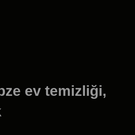
bze ev temizliği,
k