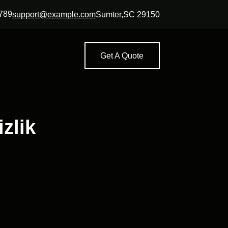
789
support@example.com
Sumter,SC 29150
Get A Quote
zlik