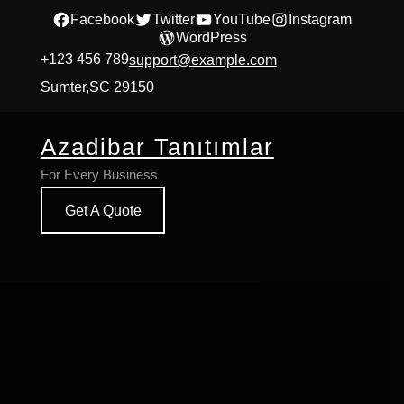
İçeriğe
Facebook
Twitter
YouTube
Instagram
WordPress
geç
+123 456 789
support@example.com
Sumter,SC 29150
Azadibar Tanıtımlar
For Every Business
Get A Quote