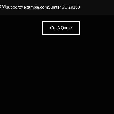
789
support@example.com
Sumter,SC 29150
Get A Quote