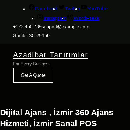
İçeriğe
Facebook
Twitter
YouTube
geç
Instagram
WordPress
+123 456 789
support@example.com
Sumter,SC 29150
Azadibar Tanıtımlar
For Every Business
Get A Quote
Dijital Ajans , İzmir 360 Ajans
Hizmeti, İzmir Sanal POS