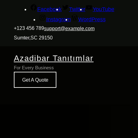
İçeriğe
Facebook
Twitter
YouTube
geç
Instagram
WordPress
+123 456 789
support@example.com
Sumter,SC 29150
Azadibar Tanıtımlar
For Every Business
Get A Quote