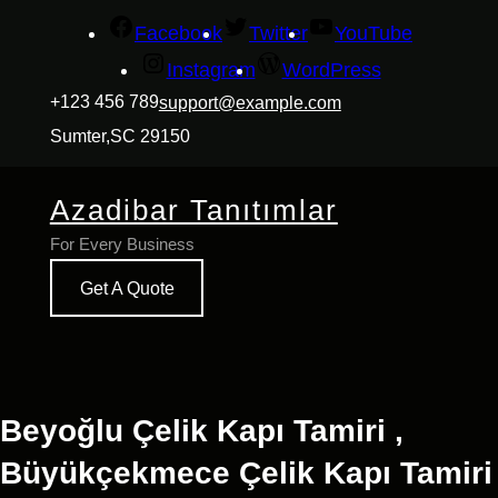
İçeriğe
Facebook
Twitter
YouTube
geç
Instagram
WordPress
+123 456 789
support@example.com
Sumter,SC 29150
Azadibar Tanıtımlar
For Every Business
Get A Quote
Beyoğlu Çelik Kapı Tamiri ,
Büyükçekmece Çelik Kapı Tamiri