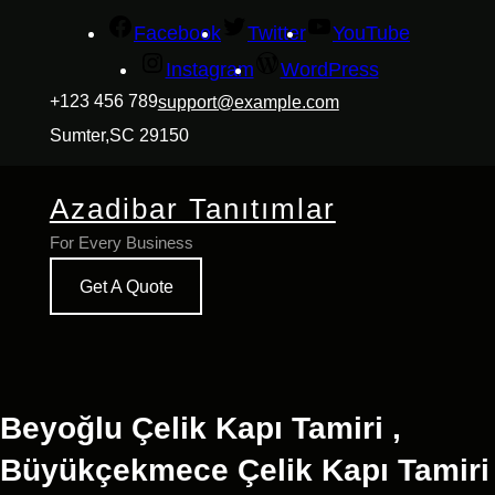
İçeriğe
Facebook
Twitter
YouTube
geç
Instagram
WordPress
+123 456 789
support@example.com
Sumter,SC 29150
Azadibar Tanıtımlar
For Every Business
Get A Quote
Beyoğlu Çelik Kapı Tamiri ,
Büyükçekmece Çelik Kapı Tamiri