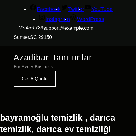
İçeriğe
Facebook
Twitter
YouTube
geç
Instagram
WordPress
+123 456 789
support@example.com
Sumter,SC 29150
Azadibar Tanıtımlar
For Every Business
Get A Quote
bayramoğlu temizlik , darıca
temizlik, darıca ev temizliği