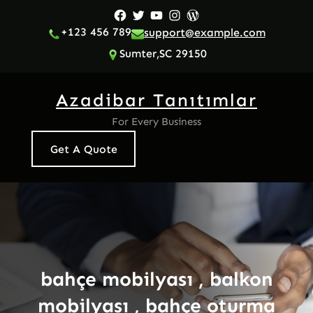
İçeriğe
Facebook
Twitter
YouTube
Instagram
WordPress
geç
+123 456 789
support@example.com
Sumter,SC 29150
Azadibar Tanıtımlar
For Every Business
Get A Quote
bahçe mobilyası , balkon
mobilyası , bahçe oturma