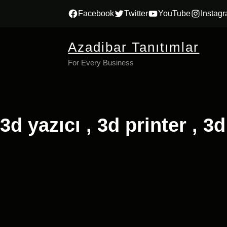
İçeriğe
Facebook
Twitter
YouTube
Instag
geç
Azadibar Tanıtımlar
For Every Business
3d yazıcı , 3d printer , 3