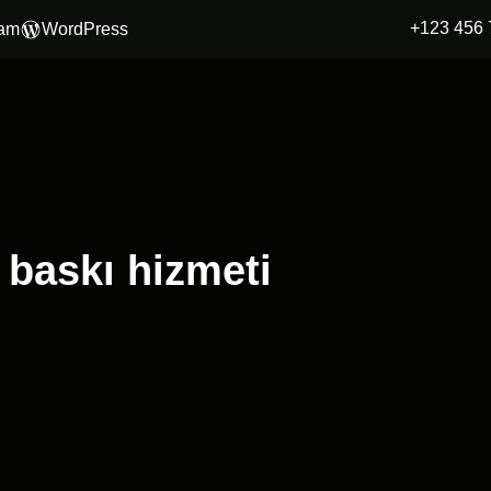
+123 456 
ram
WordPress
d baskı hizmeti