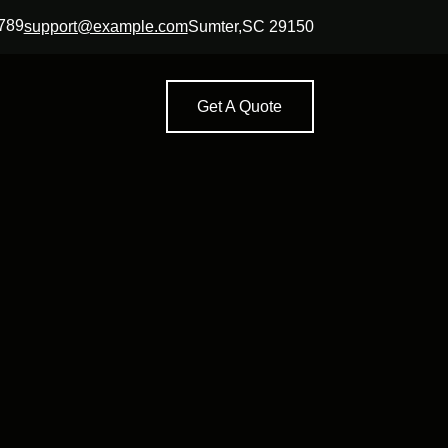
789
support@example.com
Sumter,SC 29150
Get A Quote