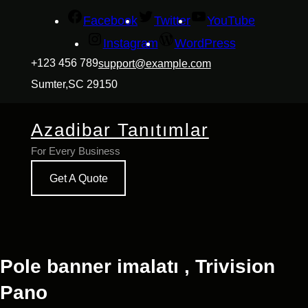
İçeriğe
Facebook
Twitter
YouTube
geç
Instagram
WordPress
+123 456 789
support@example.com
Sumter,SC 29150
Azadibar Tanıtımlar
For Every Business
Get A Quote
Pole banner imalatı , Trivision
Pano