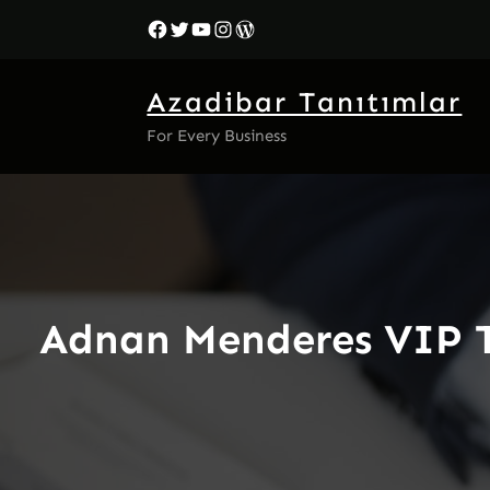
İçeriğe
Facebook
Twitter
YouTube
Instagram
WordPress
geç
Azadibar Tanıtımlar
For Every Business
Adnan Menderes VIP Tr