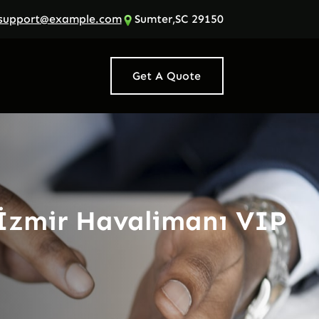
support@example.com
Sumter,SC 29150
Get A Quote
 İzmir Havalimanı VIP