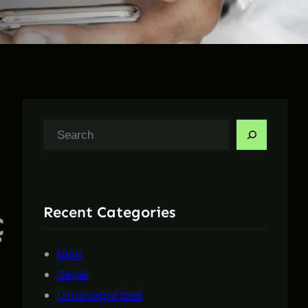
A
r
a
Recent Categories
ç
blog
Genel
Uncategorized